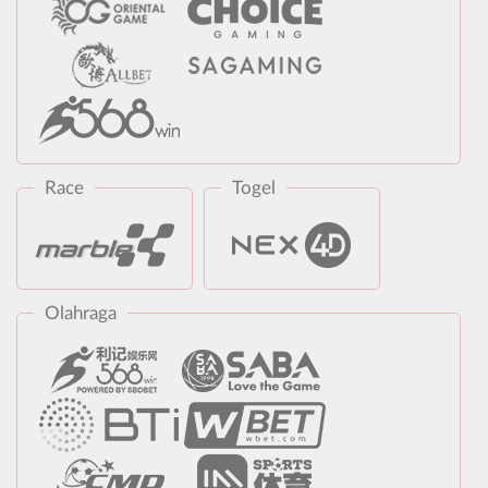
Race
Togel
Olahraga