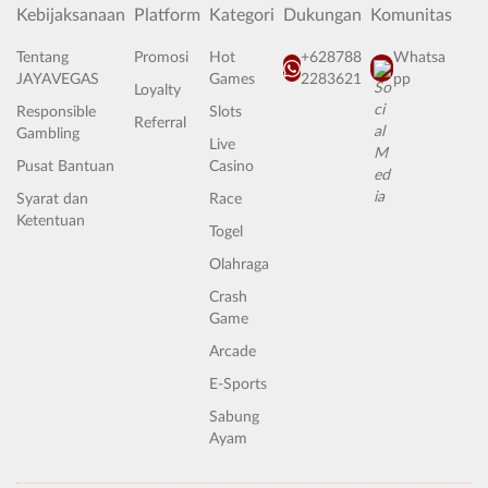
Kebijaksanaan
Platform
Kategori
Dukungan
Komunitas
Tentang
Promosi
Hot
+628788
Whatsa
JAYAVEGAS
Games
2283621
pp
Loyalty
Responsible
Slots
Referral
Gambling
Live
Pusat Bantuan
Casino
Syarat dan
Race
Ketentuan
Togel
Olahraga
Crash
Game
Arcade
E-Sports
Sabung
Ayam