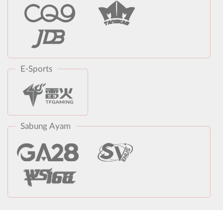
E-Sports
Sabung Ayam