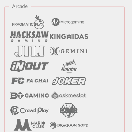
Arcade