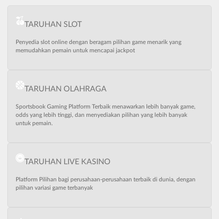
TARUHAN SLOT
Penyedia slot online dengan beragam pilihan game menarik yang
memudahkan pemain untuk mencapai jackpot
TARUHAN OLAHRAGA
Sportsbook Gaming Platform Terbaik menawarkan lebih banyak game,
odds yang lebih tinggi, dan menyediakan pilihan yang lebih banyak
untuk pemain.
TARUHAN LIVE KASINO
Platform Pilihan bagi perusahaan-perusahaan terbaik di dunia, dengan
pilihan variasi game terbanyak