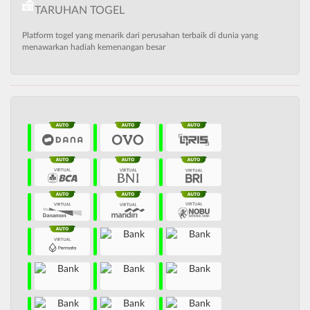
TARUHAN TOGEL
Platform togel yang menarik dari perusahan terbaik di dunia yang
menawarkan hadiah kemenangan besar