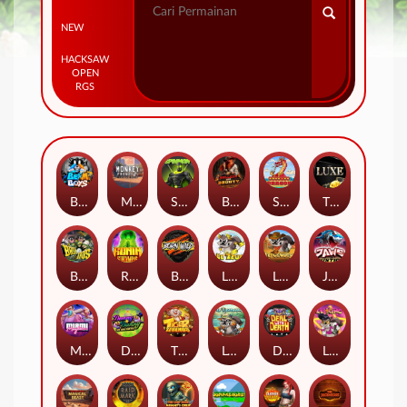
NEW
HACKSAW
OPEN
RGS
Beam Boys
Monkey Frenzy 2: Boss is Here!
Spinman
BULLETS AND BOUNTY
SMOKING DRAGON
The Luxe
BASH BROS
Ronin Stackways
Born Wild
LE ZEUS
LE COWBOY
JAWS OF JUSTICE
MIAMI MAYHEM
DONNY AND DANNY
TIGER LEGENDS
Le Fisherman
DEAL WITH DEATH
LE KING