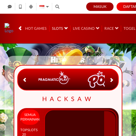
MASUK
DAFTA
IDR
12,673,930,
HOT GAMES
SLOTS
LIVE CASINO
RACE
TOGE
HACKSAW
SEMUA
PERMAINAN
TOP
SLOTS
20