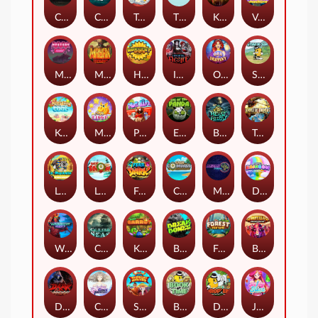
Chaos Crew
Cubes 2
Tai The Toad
The Respinners
Klowns
Vending Machine
Mystery Motel
Mayan Stackways
Harvest Wilds
Immortal Desire
Orb of Destiny
Stack'em
Keep 'em Cool
Magic Piggy
Pug Life
Eye of the Panda
Beast Below
Temple of Torment
Le Pharaoh
Let It Snow
Fear the Dark
Cash Compass
Miami Multiplier
Double Rainbow
Warrior Ways
Cursed Seas
King Carrot
Break Bones
Forest Fortune
Buffalo Stack'n'Sync
Dark Summoning
Cloud Princess
Shaolin Master
Book of Time
Drop'em
Jelly Slice