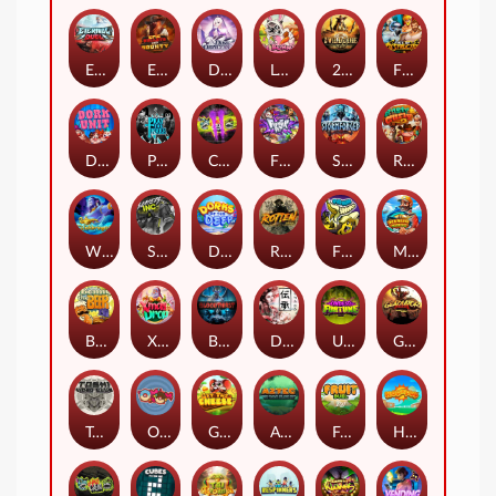
Eternal Duel
EPIC BULLETS & BOUNTY
Dusk Princess
Le Bunny
2 Wild 2 Die
Fist Of Destruction
Dork Unit
Pray for Three
Chaos Crew 2
Fighter Pit
Stormforged
Rusty & Curly
Wishbringer
Slayers Inc
Dorks of The Deep
Rotten
FRKN Bananas
Marlin Master
Benny The Beer
Xmas Drop
Bloodthirst
Densho
Undead Fortune
Gladiator Legends
Toshi Video Club
OmNom
Get The Cheese
Aztec Twist
Fruit Duel
Hop'n'Pop