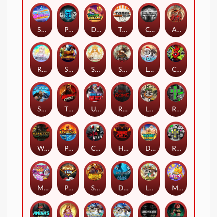
Superstar Sevens
PRAY FOR SIX
Danny Dollar
TOSHI WAYS CLUB
CIRCLE OF LIFE
ARMY OF ARES
RAINBOW PRINCESS
STEAMRUNNERS
SUN PRINCESS
SPEAR OF ATHENA
LE SANTA
CHAOS CREW 3
STORMBORN
THE WILDWOOD CURSE
Ultimate Slot of America
Reign of Rome
Le Bandit
Rad Maxx
Wanted Dead or a Wild
Phoenix
Cash Crew
Hounds Of Hell
Divine Drop
RIP City
Munchy Milo
Power of 10
Strength Of Hercules
Dynasty of Death
Le Digger
Magic Piggy OG