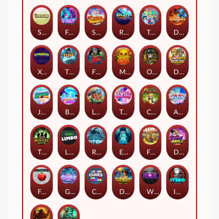
Stick'em
Feel The Beat
Snow Slingers
Rocket Reels
Twisted Lab
Dragon’s Domain
Xpander
Time Spinners
Fire My Laser
Mighty Masks
Outlasw Inc
Donut Division
Joker Bombs
BOUNCY BOMBS
Le Viking
Tasty Treats
Cash Quest
Alpha Eagle
The Bowery Boys
Limbo
Rise of Ymir
Evil Eyes
Frank's Farm
DONNY DOUGH
Frutz
Gronk's Gems
Cubes
Dawn of Kings
Wings of Horus
ITERO