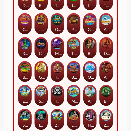
Darkside Prairie: Magical Beast
Raidmark
The Lost Book of Mummy’s Curse
Jumpasaurs
Leatherheads
The Jack & Rose
Crowned Corners
Junkyard Kings 2
Ghostly Hallows
Peek & Pounce
Gobstopper Grind
Avalanche
3 Arcane Cauldrons
Crownlings Clusters
Midnight Mirage
Tikitopia BoosterBelt
Bonnie's Buccaneers
Demon Queen
Buzz Patrol
Gearlab Genius
The Crime File
Behind Bars: Masterplan
Opa Santorini!
Arena of Iron
Epic Ze Zeus
Supreme Zeus
THE COUNT
MARLIN MASTERS: THE BIG HAUL
Aiko and the Wind Spirit
Booze Bash
SixSixSix
Invictus
Ze Zeus
Eye of Medusa
Hot Ross
Zeus Ze Zecond