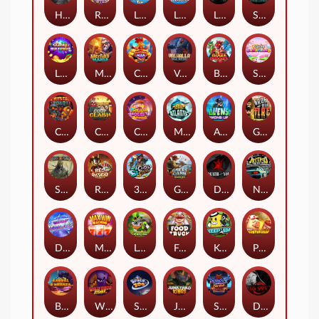
Hand of Anubis
Rise of Fortuna
LE FOOTBALL FAN
LE HOOLIGAN
Life and Death
Shadow Treasure
Lucky Multifruit
Merlin's Mania
Chicken Man
Valhalla: Wild Winter
Blaze Buddies
Sticky Candyland
Crystal Robot
Coop Clash
Chocolate Rocket
Marlin Masters Atlantis
Aliens Among Us
Grug Make Fire
Sand and Ashes
Red Rascal™
3 Cursed Chests™
Great Game Rockies
Death Becomes You
Nitro Nights
Dandy Diamonds
Max Win Machine
Le Prechaun
Fred's Food Truck
Keep 'em
Piggy Cluster Hunt
Barrel Bonanza
Wild Dojo Strike
Space Zoo
Junkyard Kings
Shadow Strike
Dark Spiral