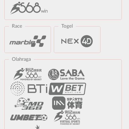
Race
Togel
Olahraga