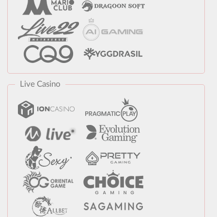
Live Casino