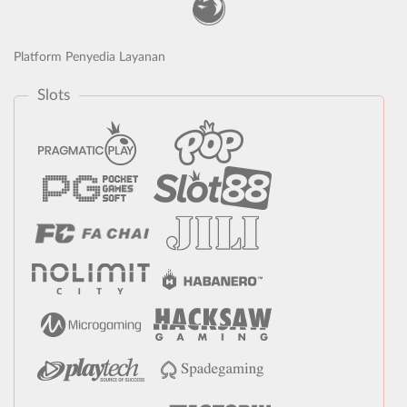
Platform Penyedia Layanan
Slots