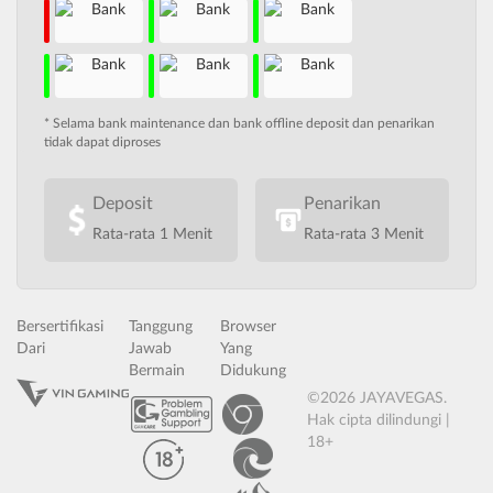
* Selama bank maintenance dan bank offline deposit dan penarikan
tidak dapat diproses
Deposit
Penarikan
Rata-rata 1 Menit
Rata-rata 3 Menit
Bersertifikasi
Tanggung
Browser
Dari
Jawab
Yang
Bermain
Didukung
©2026 JAYAVEGAS.
Hak cipta dilindungi |
18+