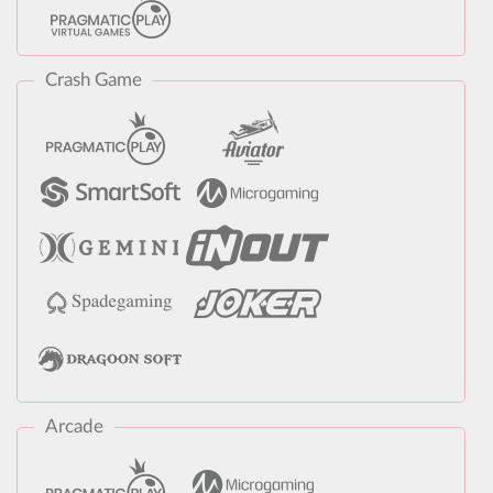
Crash Game
Arcade