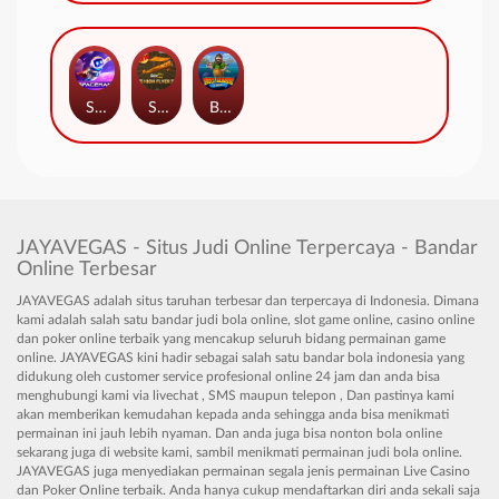
Spaceman
Slot88 High Flyer
Big Bass Crash
JAYAVEGAS - Situs Judi Online Terpercaya - Bandar
Online Terbesar
JAYAVEGAS adalah situs taruhan terbesar dan terpercaya di Indonesia. Dimana
kami adalah salah satu bandar judi bola online, slot game online, casino online
dan poker online terbaik yang mencakup seluruh bidang permainan game
online. JAYAVEGAS kini hadir sebagai salah satu bandar bola indonesia yang
didukung oleh customer service profesional online 24 jam dan anda bisa
menghubungi kami via livechat , SMS maupun telepon , Dan pastinya kami
akan memberikan kemudahan kepada anda sehingga anda bisa menikmati
permainan ini jauh lebih nyaman. Dan anda juga bisa nonton bola online
sekarang juga di website kami, sambil menikmati permainan judi bola online.
JAYAVEGAS juga menyediakan permainan segala jenis permainan Live Casino
dan Poker Online terbaik. Anda hanya cukup mendaftarkan diri anda sekali saja