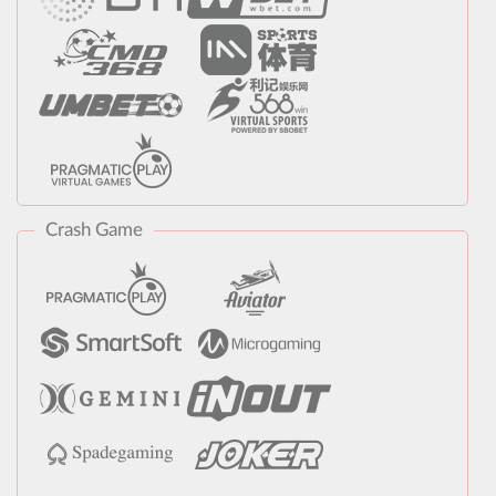
Crash Game