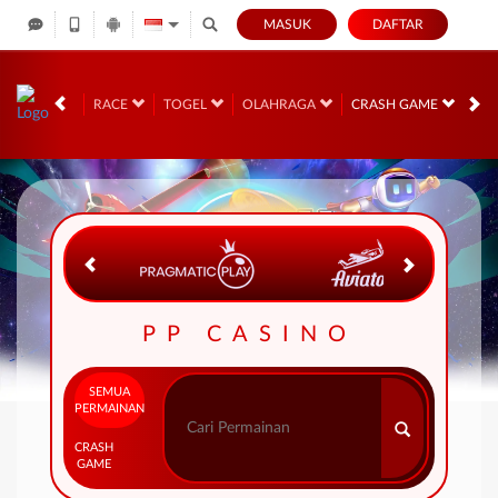
MASUK
DAFTAR
VE CASINO
RACE
TOGEL
OLAHRAGA
CRASH GAME
AR
PP CASINO
SEMUA
PERMAINAN
CRASH
GAME