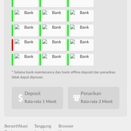
* Selama bank maintenance dan bank offline deposit dan penarikan
tidak dapat diproses
Deposit
Penarikan
Rata-rata 1 Menit
Rata-rata 3 Menit
Bersertifikasi
Tanggung
Browser