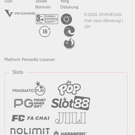
Dari
Jawab
Yang
Bermain
Didukung
©2026 JAYAVEGAS.
Hak cipta dilindungi |
18+
Platform Penyedia Layanan
Slots