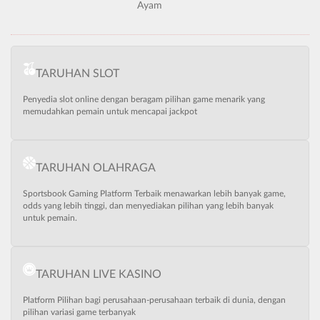
Ayam
TARUHAN SLOT
Penyedia slot online dengan beragam pilihan game menarik yang
memudahkan pemain untuk mencapai jackpot
TARUHAN OLAHRAGA
Sportsbook Gaming Platform Terbaik menawarkan lebih banyak game,
odds yang lebih tinggi, dan menyediakan pilihan yang lebih banyak
untuk pemain.
TARUHAN LIVE KASINO
Platform Pilihan bagi perusahaan-perusahaan terbaik di dunia, dengan
pilihan variasi game terbanyak