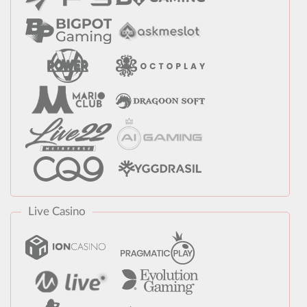
Live Casino