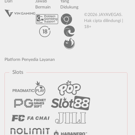
Dari
Jawab
Yang
Bermain
Didukung
©2026 JAYAVEGAS.
Hak cipta dilindungi |
18+
Platform Penyedia Layanan
Slots