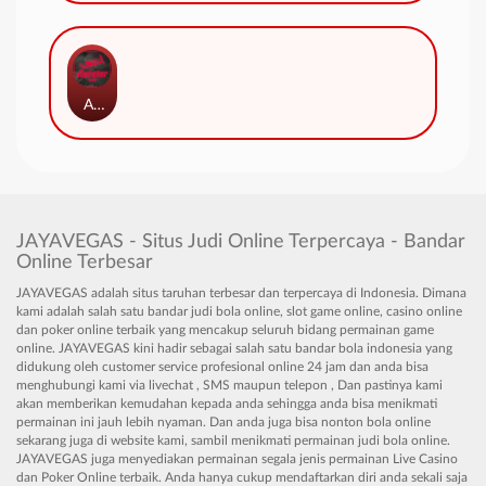
Aviator
JAYAVEGAS - Situs Judi Online Terpercaya - Bandar
Online Terbesar
JAYAVEGAS adalah situs taruhan terbesar dan terpercaya di Indonesia. Dimana
kami adalah salah satu bandar judi bola online, slot game online, casino online
dan poker online terbaik yang mencakup seluruh bidang permainan game
online. JAYAVEGAS kini hadir sebagai salah satu bandar bola indonesia yang
didukung oleh customer service profesional online 24 jam dan anda bisa
menghubungi kami via livechat , SMS maupun telepon , Dan pastinya kami
akan memberikan kemudahan kepada anda sehingga anda bisa menikmati
permainan ini jauh lebih nyaman. Dan anda juga bisa nonton bola online
sekarang juga di website kami, sambil menikmati permainan judi bola online.
JAYAVEGAS juga menyediakan permainan segala jenis permainan Live Casino
dan Poker Online terbaik. Anda hanya cukup mendaftarkan diri anda sekali saja