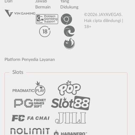
Dari
Jawab
Yang
Bermain
Didukung
©2026 JAYAVEGAS.
Hak cipta dilindungi |
18+
Platform Penyedia Layanan
Slots