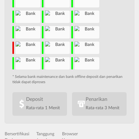
* Selama bank maintenance dan bank offline deposit dan penarikan
tidak dapat diproses
Deposit
Penarikan
Rata-rata 1 Menit
Rata-rata 3 Menit
Bersertifikasi
Tanggung
Browser