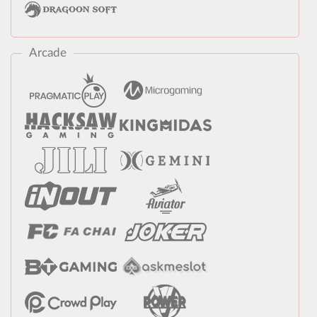
Arcade