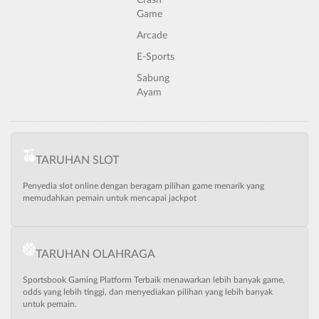
Crash
Game
Arcade
E-Sports
Sabung
Ayam
TARUHAN SLOT
Penyedia slot online dengan beragam pilihan game menarik yang
memudahkan pemain untuk mencapai jackpot
TARUHAN OLAHRAGA
Sportsbook Gaming Platform Terbaik menawarkan lebih banyak game,
odds yang lebih tinggi, dan menyediakan pilihan yang lebih banyak
untuk pemain.