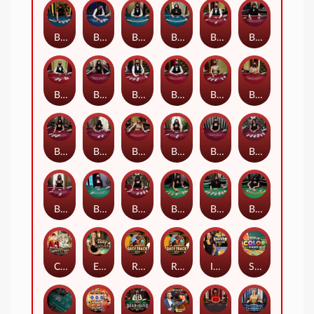
Blackjack_Silver_4
Blackjack_Silver_5
Blackjack_Silver_6
Blackjack_Silver_7
Blackjack_VIP_A
Blackjack_VIP_Alpha
Blackjack_VIP_B
Blackjack_VIP_Beta
Blackjack_VIP_C
Blackjack_VIP_D
Blackjack_VIP_E
Blackjack_VIP_G
Blackjack_VIP_Gamma
Blackjack_VIP_H
Blackjack_VIP_I
Blackjack_VIP_L
Blackjack_VIP_M
Blackjack_VIP_N
Blackjack_VIP_Q
Blackjack_VIP_x
Blackjack_VIP_Z
Blackjack_White_A
Blackjack_White_B
Blackjack_White_C
Cash or Crash
Easy Blackjack
Race Track
Race Track First Person
Infinite Bet Stacker Blackjack
Super Color Game