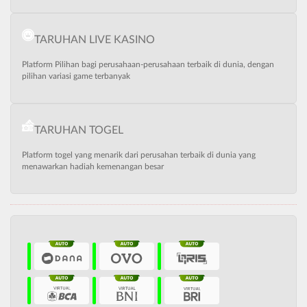
TARUHAN LIVE KASINO
Platform Pilihan bagi perusahaan-perusahaan terbaik di dunia, dengan
pilihan variasi game terbanyak
TARUHAN TOGEL
Platform togel yang menarik dari perusahan terbaik di dunia yang
menawarkan hadiah kemenangan besar