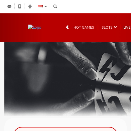
HOT GAMES
SLOTS
LIV