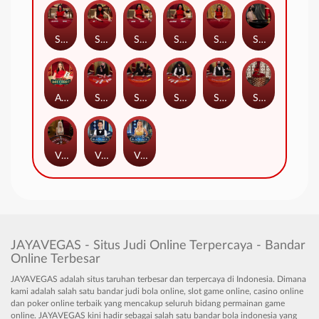
Speed_Baccarat_O
Speed_Baccarat_P
Speed_Baccarat_Q
Speed_Baccarat_R
Speed_Baccarat_S
Speed_Roulette
Always 9 Baccarat
Speed_VIP_Blackjack_A
Speed_VIP_Blackjack_B
Speed_VIP_Blackjack_C
Speed_VIP_Blackjack_D
Super_Sic_Bo
VIP_Roulette
VIP Always 6 Blackjack 2
VIP Always 6 Blackjack 3
JAYAVEGAS - Situs Judi Online Terpercaya - Bandar
Online Terbesar
JAYAVEGAS adalah situs taruhan terbesar dan terpercaya di Indonesia. Dimana
kami adalah salah satu bandar judi bola online, slot game online, casino online
dan poker online terbaik yang mencakup seluruh bidang permainan game
online. JAYAVEGAS kini hadir sebagai salah satu bandar bola indonesia yang