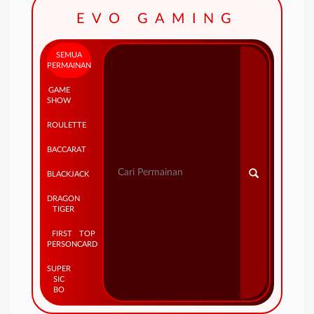
EVO GAMING
SEMUA
PERMAINAN
GAME
SHOW
ROULETTE
BACCARAT
BLACKJACK
DRAGON
TIGER
FIRST
TOP
PERSON
CARD
SUPER
SIC
BO