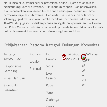
didukung oleh customer service profesional online 24 jam dan anda bisa
menghubungi kami via livechat , SMS maupun telepon , Dan pastinya kami
akan memberikan kemudahan kepada anda sehingga anda bisa menikmati
permainan ini jauh lebih nyaman. Dan anda juga bisa nonton bola online
sekarang juga di website kami, sambil menikmati permainan judi bola online.
JAYAVEGAS juga menyediakan permainan segala jenis permainan Live Casino
dan Poker Online terbaik. Anda hanya cukup mendaftarkan diri anda sekali saja
untuk bisa memainkan semua permainan yang kami sediakan.
Kebijaksanaan
Platform
Kategori
Dukungan
Komunitas
Tentang
Promosi
Hot
+628788
Whatsa
JAYAVEGAS
Games
2283621
pp
Loyalty
Responsible
Slots
Referral
Gambling
Live
Pusat Bantuan
Casino
Syarat dan
Race
Ketentuan
Togel
Olahraga