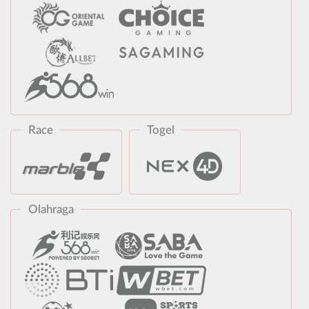
Race
Togel
Olahraga