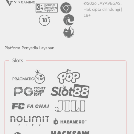
©2026 JAYAVEGAS.
Hak cipta dilindungi |
18+
Platform Penyedia Layanan
Slots