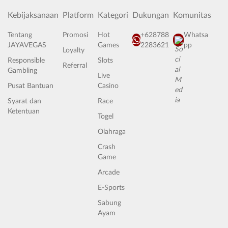
Kebijaksanaan
Platform
Kategori
Dukungan
Komunitas
Tentang
Promosi
Hot
+628788
Whatsa
JAYAVEGAS
Games
2283621
pp
Loyalty
Responsible
Slots
Referral
Gambling
Live
Pusat Bantuan
Casino
Syarat dan
Race
Ketentuan
Togel
Olahraga
Crash
Game
Arcade
E-Sports
Sabung
Ayam