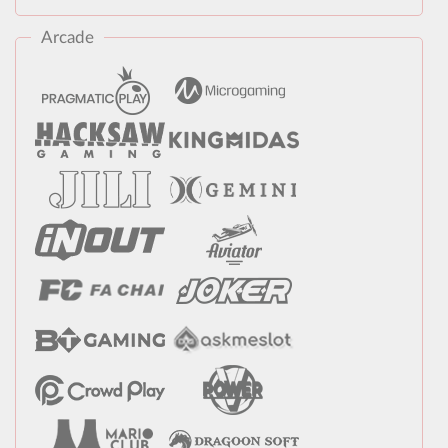
Arcade