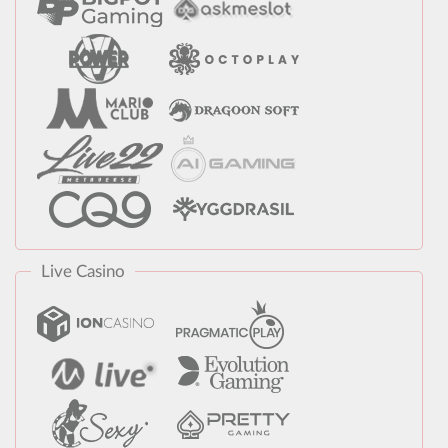
Live Casino