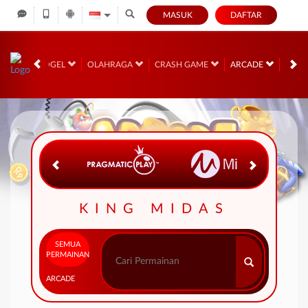
MASUK
DAFTAR
RACE
TOGEL
OLAHRAGA
CRASH GAME
ARCADE
E-SP
KING MIDAS
SEMUA
PERMAINAN
ARCADE