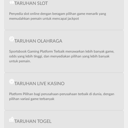
TARUHAN SLOT
Penyedia slot online dengan beragam pilihan game menarik yang
memudahkan pemain untuk mencapai jackpot
TARUHAN OLAHRAGA
Sportsbook Gaming Platform Terbaik menawarkan lebih banyak game,
odds yang lebih tinggi, dan menyediakan pilihan yang lebih banyak
untuk pemain.
TARUHAN LIVE KASINO
Platform Pilihan bagi perusahaan-perusahaan terbaik di dunia, dengan
pilihan variasi game terbanyak
TARUHAN TOGEL