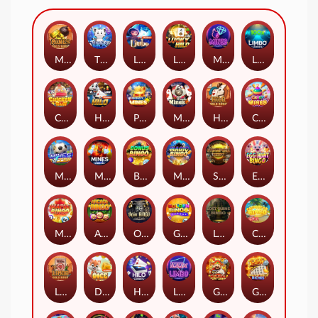
Mines Gold Rush
Tiger Hilo
Limbo
Lucky Hilo
Mines Neon
Limbo Classic
Chicken Run
Hilo
Pinoy Mines
Mines Maple
Hilo Gold Rush
Candy Mines
Mines Soccer
Mines Classic
Bonus Bingo
Magic Bingo
Steampunk
EggHunt Bingo
Maple Bingo
Arcade Bingo
Odin Bingo
Golden Bingo
Lost Ruins
Caribbean Bingo
Limbo Gold Rush
Dice
Hilo Classic
Limbo Neon
Golden Fortunes
Golden Horse Riches