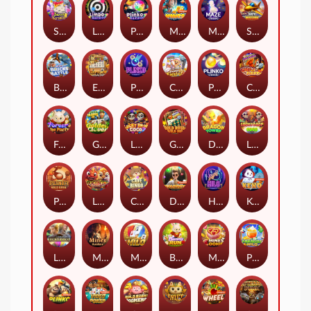
Sweet Scratch
Limbo Rainbow
Plinko Rainbow
Mines
Maze Classic
Sky Mission
Bricks Battle
Egypt Gem Scratch
Plinko Neon
Cookie Fiesta
Plinko Classic
Chili Fiesta
Forest Tea Party
Golden Clover
Lucky Drop: Coco 2
Gold Rush: Wild Dig
Dragon Tower
Lucky Drop-Coco
Plinko Gold Rush
Lucky Drop-GongXiFaChai
Cave Bingo
Diamonds
Hilo Neon
Keno
Lucky Drop-Olympus
Mines Raider
Multi Hilo
Bunny Run
Mines Cookie
Paradise Hilo