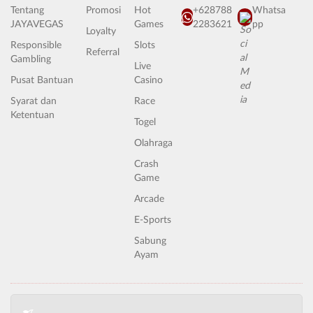
Tentang
Promosi
Hot
+628788
Whatsa
JAYAVEGAS
Games
2283621
pp
Loyalty
Responsible
Slots
Referral
Gambling
Live
Pusat Bantuan
Casino
Syarat dan
Race
Ketentuan
Togel
Olahraga
Crash
Game
Arcade
E-Sports
Sabung
Ayam