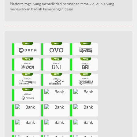
Platform togel yang menarik dari perusahan terbaik di dunia yang
menawarkan hadiah kemenangan besar