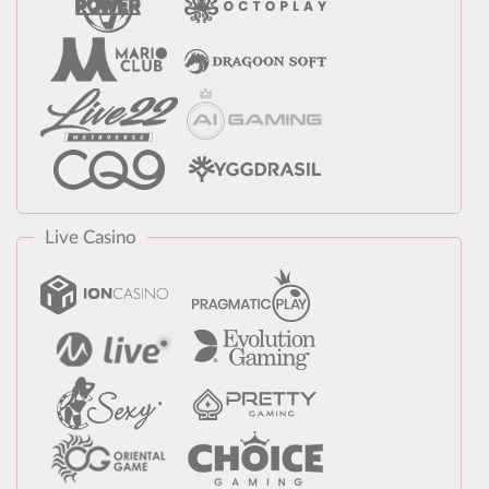
Live Casino